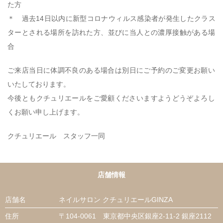
た方
＊ 過去14日以内に新型コロナウィルス感染者が発生したクラス
ターとされる場所を訪れた方、並びに当人との濃厚接触がある場
合
ご来店当日に体調不良のある場合は別日にご予約のご変更お願い
いたしております。
今後ともクチュリエールをご愛顧くださいますようどうぞよろし
くお願い申し上げます。
クチュリエール スタッフ一同
店舗情報
店舗名
ネイルサロン クチュリエールGINZA
住所
〒104-0061 東京都中央区銀座2-11-2 銀座2112