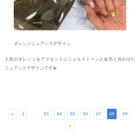
オレンジニュアンスデザイン
人気のオレンジをアクセントにシェルストーンと金箔と合わせた
ニュアンスデザインです💫
«
1
…
63
64
65
66
67
68
69
»