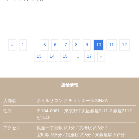
«
1
…
5
6
7
8
9
10
11
12
13
14
15
…
17
»
店舗情報
店舗名
ネイルサロン クチュリエールGINZA
住所
〒104-0061 東京都中央区銀座2-11-2 銀座2112
ビル4F
アクセス
銀座一丁目駅 約1分 / 京橋駅 約6分 /
宝町駅 約5分 / 銀座駅 約6分 / 東銀座駅 約7分